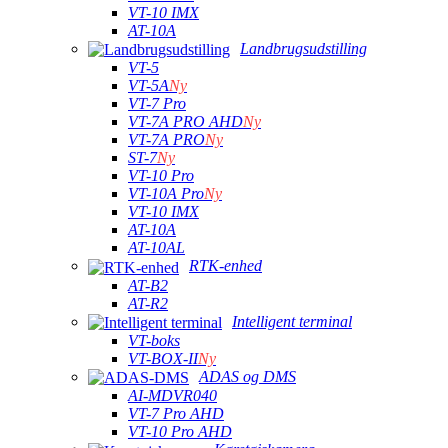
VT-10 IMX
AT-10A
Landbrugsudstilling
VT-5
VT-5A
Ny
VT-7 Pro
VT-7A PRO AHD
Ny
VT-7A PRO
Ny
ST-7
Ny
VT-10 Pro
VT-10A Pro
Ny
VT-10 IMX
AT-10A
AT-10AL
RTK-enhed
AT-B2
AT-R2
Intelligent terminal
VT-boks
VT-BOX-II
Ny
ADAS og DMS
AI-MDVR040
VT-7 Pro AHD
VT-10 Pro AHD