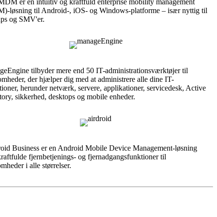
MDM er en intuitiv og kraftfuld enterprise mobility management
-løsning til Android-, iOS- og Windows-platforme – især nyttig til
tups og SMV'er.
eEngine tilbyder mere end 50 IT-administrationsværktøjer til
omheder, der hjælper dig med at administrere alle dine IT-
tioner, herunder netværk, servere, applikationer, servicedesk, Active
tory, sikkerhed, desktops og mobile enheder.
oid Business er en Android Mobile Device Management-løsning
raftfulde fjernbetjenings- og fjernadgangsfunktioner til
mheder i alle størrelser.