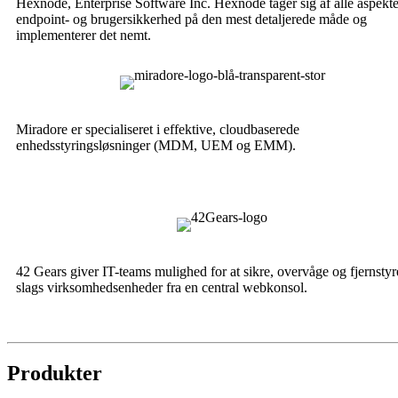
Hexnode, Enterprise Software Inc. Hexnode tager sig af alle aspekte
endpoint- og brugersikkerhed på den mest detaljerede måde og
implementerer det nemt.
Miradore er specialiseret i effektive, cloudbaserede
enhedsstyringsløsninger (MDM, UEM og EMM).
42 Gears giver IT-teams mulighed for at sikre, overvåge og fjernstyre
slags virksomhedsenheder fra en central webkonsol.
Produkter