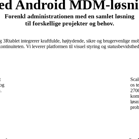
ed Android MDM-løsni
Forenkl administrationen med en samlet løsning
til forskellige projekter og behov.
3Rtablet integrerer kraftfulde, højtydende, sikre og brugervenlige mobili
ntinuiteten. Vi leverer platformen til visuel styring og statusbevidsthed
t
Scal
 og
os t
.
2700
komp
løsn
prob