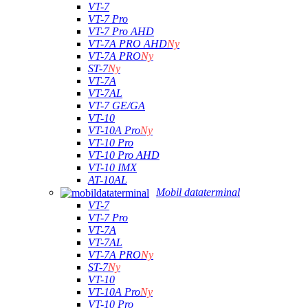
VT-7
VT-7 Pro
VT-7 Pro AHD
VT-7A PRO AHD
Ny
VT-7A PRO
Ny
ST-7
Ny
VT-7A
VT-7AL
VT-7 GE/GA
VT-10
VT-10A Pro
Ny
VT-10 Pro
VT-10 Pro AHD
VT-10 IMX
AT-10AL
Mobil dataterminal
VT-7
VT-7 Pro
VT-7A
VT-7AL
VT-7A PRO
Ny
ST-7
Ny
VT-10
VT-10A Pro
Ny
VT-10 Pro