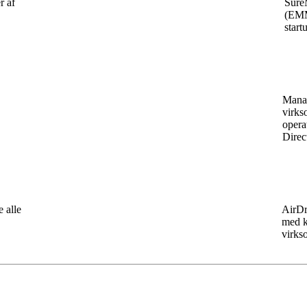
r af
Sure
(EMM)
star
Manag
virks
opera
Direc
 alle
AirDr
med k
virkso