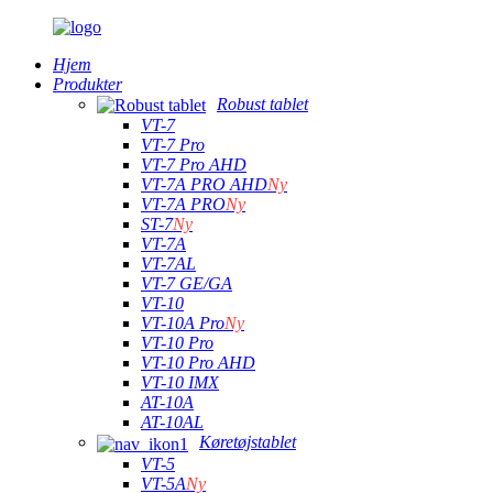
Hjem
Produkter
Robust tablet
VT-7
VT-7 Pro
VT-7 Pro AHD
VT-7A PRO AHD
Ny
VT-7A PRO
Ny
ST-7
Ny
VT-7A
VT-7AL
VT-7 GE/GA
VT-10
VT-10A Pro
Ny
VT-10 Pro
VT-10 Pro AHD
VT-10 IMX
AT-10A
AT-10AL
Køretøjstablet
VT-5
VT-5A
Ny