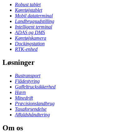
Robust tablet
Køretøjstablet
Mobil dataterminal
Landbrugsudstilling
Intelligent terminal
ADAS og DMS
Køretøjskamera
Dockingstation
RTK-enhed
Løsninger
Bustransport
Flådestyring
Gaffeltrucksikkerhed
Havn
Minedrift
Præcisionslandbrug
Taxaforsendelse
Affaldshåndtering
Om os