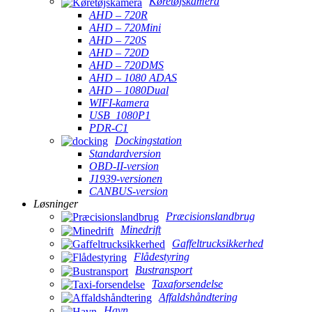
Køretøjskamera
AHD – 720R
AHD – 720Mini
AHD – 720S
AHD – 720D
AHD – 720DMS
AHD – 1080 ADAS
AHD – 1080Dual
WIFI-kamera
USB_1080P1
PDR-C1
Dockingstation
Standardversion
OBD-II-version
J1939-versionen
CANBUS-version
Løsninger
Præcisionslandbrug
Minedrift
Gaffeltrucksikkerhed
Flådestyring
Bustransport
Taxaforsendelse
Affaldshåndtering
Havn